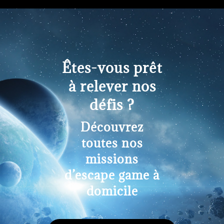
Êtes-vous prêt
à relever nos
défis ?
Découvrez
toutes nos
missions
d’escape game à
domicile